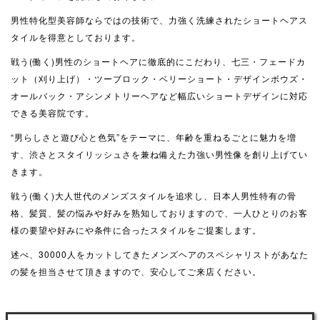
男性特化型美容師ならではの技術で、力強く洗練されたショートヘアス
タイルを得意としております。
戦う(働く)男性のショートヘアに徹底的にこだわり、七三・フェードカ
ット（刈り上げ）・ツーブロック・ベリーショート・デザインボウズ・
オールバック・アシンメトリーヘアなど幅広いショートデザインに対応
できる美容院です。
“男らしさと遊び心と色気”をテーマに、年齢を重ねるごとに魅力を増
す、渋さとスタイリッシュさを兼ね備えた力強い男性像を創り上げてい
きます。
戦う(働く)大人世代のメンズスタイルを追求し、日本人男性特有の骨
格、髪質、髪の悩みや好みを熟知しておりますので、一人ひとりのお客
様の要望や好みにや条件に合ったスタイルをご提案します。
述べ、30000人をカットしてきたメンズヘアのスペシャリストがあなた
の髪を担当させて頂きますので、安心してご来店ください。