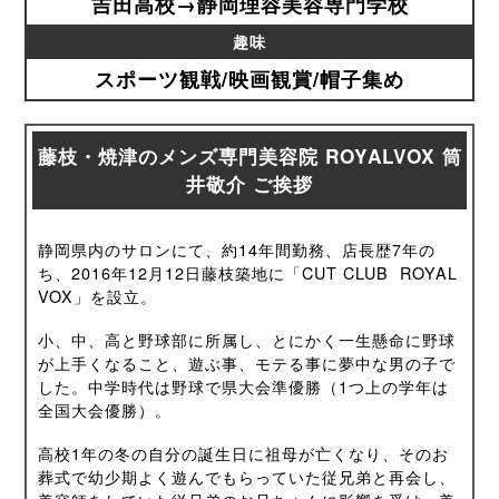
吉田高校→静岡理容美容専門学校
趣味
スポーツ観戦/映画観賞/帽子集め
藤枝・焼津のメンズ専門美容院 ROYALVOX 筒
井敬介 ご挨拶
静岡県内のサロンにて、約14年間勤務、店長歴7年の
ち、2016年12月12日藤枝築地に「CUT CLUB ROYAL
VOX」を設立。
小、中、高と野球部に所属し、とにかく一生懸命に野球
が上手くなること、遊ぶ事、モテる事に夢中な男の子で
した。中学時代は野球で県大会準優勝（1つ上の学年は
全国大会優勝）。
高校1年の冬の自分の誕生日に祖母が亡くなり、そのお
葬式で幼少期よく遊んでもらっていた従兄弟と再会し、