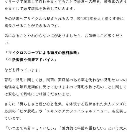
ッサージで刺激して血行を良くすることで頭皮への酸素、栄養素の巡り
を良くして頭皮環境を改善していきます。
その結果ヘアサイクルも整えられるので、髪1本1本を太く長く丈夫に
成長させることができるのです。
気になることやわからない点がありましたら、お気軽にご相談くださ
い。
「マイクロスコープによる頭皮の無料診断」
「生活習慣や健康アドバイス」
なども行っています。
育毛・発毛に関しては、関西に実店舗のある薬を使わない発毛サロンの
勉強会を毎月定期的に受けておりますので薄毛や抜け毛のことに関して
は安心して気軽にご相談くださいませ。
さらに『男らしさと遊び心と色気』を体現する洗練された大人メンズに
必須の「ヒゲ脱毛」や「スキンケアのフェイシャルメニュー」も充実し
ています。
「いつまでも若々しくいたい」「魅力的に年齢を重ねたい」という大人