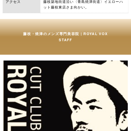
アクセス
藤枝築地街道沿い〈青島焼津街道〉イエローハ
ット藤枝東店さま向かい。
藤枝・焼津のメンズ専門美容院 | ROYAL VOX
STAFF