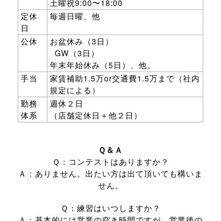
土曜祝
9:00
〜
18:00
定休
毎週日曜、
他
日
公休
お盆休み（
3
日）
GW
（
3
日）
年末年始休み（
5
日）、他。
手当
家賃補助
1.5
万
or
交通費
1.5
万まで（社内
規定による）
勤務
週休２日
体系
（店舗定休日＋他２日）
Ｑ＆Ａ
Ｑ：コンテストはありますか？
Ａ：ありません。出たい方は出て頂いても構いま
せん。
Ｑ：練習はいつしますか？
Ａ：基本的には営業の空き時間ですが、営業後の