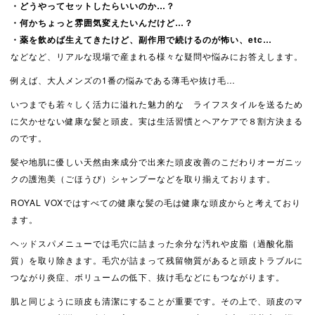
・どうやってセットしたらいいのか…？
・何かちょっと雰囲気変えたいんだけど…？
・薬を飲めば生えてきたけど、副作用で続けるのが怖い、etc…
などなど、リアルな現場で産まれる様々な疑問や悩みにお答えします。
例えば、大人メンズの1番の悩みである薄毛や抜け毛…
いつまでも若々しく活力に溢れた魅力的な ライフスタイルを送るため
に欠かせない健康な髪と頭皮。実は生活習慣とヘアケアで８割方決まる
のです。
髪や地肌に優しい天然由来成分で出来た頭皮改善のこだわりオーガニッ
クの護泡美（ごほうび）シャンプーなどを取り揃えております。
ROYAL VOXではすべての健康な髪の毛は健康な頭皮からと考えており
ます。
ヘッドスパメニューでは毛穴に詰まった余分な汚れや皮脂（過酸化脂
質）を取り除きます。毛穴が詰まって残留物質があると頭皮トラブルに
つながり炎症、ボリュームの低下、抜け毛などにもつながります。
肌と同じように頭皮も清潔にすることが重要です。その上で、頭皮のマ